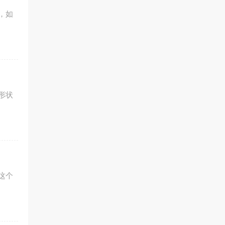
，如
形状
这个