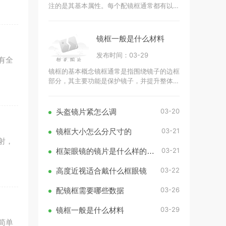
注的是其基本属性。每个配镜框通常都有以下
几项基本数据耐久度：耐久度决定了配镜框的
使用寿命，耐久度越高，配镜框可
镜框一般是什么材料
发布时间：03-29
有全
镜框的基本概念镜框通常是指围绕镜子的边框
部分，其主要功能是保护镜子，并提升整体的
美观度。在现实生活中，镜框的材料种类繁
多，常见的有木材、金属、塑料等。
03-20
头盔镜片紧怎么调
03-21
镜框大小怎么分尺寸的
射，
03-21
框架眼镜的镜片是什么样的比较好
03-22
高度近视适合戴什么框眼镜
03-26
配镜框需要哪些数据
03-29
镜框一般是什么材料
简单