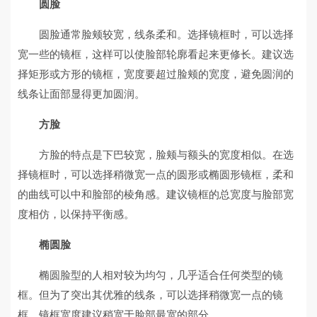
圆脸
圆脸通常脸颊较宽，线条柔和。选择镜框时，可以选择
宽一些的镜框，这样可以使脸部轮廓看起来更修长。建议选
择矩形或方形的镜框，宽度要超过脸颊的宽度，避免圆润的
线条让面部显得更加圆润。
方脸
方脸的特点是下巴较宽，脸颊与额头的宽度相似。在选
择镜框时，可以选择稍微宽一点的圆形或椭圆形镜框，柔和
的曲线可以中和脸部的棱角感。建议镜框的总宽度与脸部宽
度相仿，以保持平衡感。
椭圆脸
椭圆脸型的人相对较为均匀，几乎适合任何类型的镜
框。但为了突出其优雅的线条，可以选择稍微宽一点的镜
框，镜框宽度建议稍宽于脸部最宽的部分。