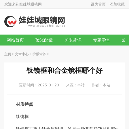
欢迎来到娃娃城眼镜网
设为首页
添加收藏
网站首页
验光配镜
护眼常识
专家学堂
热
主页
>
文章中心
>
护眼常识
>
钛镜框和合金镜框哪个好
更新时间：2025-01-23
来源：本站
作者：本站
材质特点
钛镜框
钛镜框主要由钛金属制成，这是一种非常轻巧且耐腐蚀