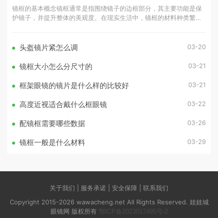
镜框的基本概念镜框通常是指围绕镜子的边框部分，其主要功能是保
护镜子，并提升整体的美观度。在现实生活中，镜框的材料种类繁
多，常见的有木材、金属、塑料等。
03-20
头盔镜片紧怎么调
03-21
镜框大小怎么分尺寸的
03-21
框架眼镜的镜片是什么样的比较好
03-22
高度近视适合戴什么框眼镜
03-26
配镜框需要哪些数据
03-29
镜框一般是什么材料
关于我们 | 服务承诺 | 安全保障 | 联系我们
Copyright 2015-2026 wawacheng.net All Rights Reserved. 娃娃城
眼镜网 版权所有
鄂ICP备2023017495号-2