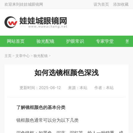
欢迎来到娃娃城眼镜网
设为首页
添加收藏
网站首页
验光配镜
护眼常识
专家学堂
热
主页
>
文章中心
>
验光配镜
>
如何选镜框颜色深浅
更新时间：2025-06-12
来源：本站
作者：本站
了解镜框颜色的基本分类
镜框颜色通常可以分为以下几类
深色镜框：如黑色、深蓝、深红等，给人一种稳重、成