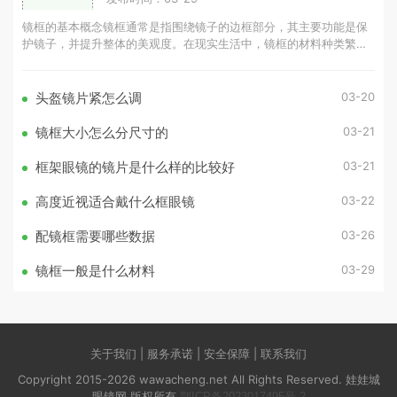
镜框的基本概念镜框通常是指围绕镜子的边框部分，其主要功能是保
护镜子，并提升整体的美观度。在现实生活中，镜框的材料种类繁
多，常见的有木材、金属、塑料等。
03-20
头盔镜片紧怎么调
03-21
镜框大小怎么分尺寸的
03-21
框架眼镜的镜片是什么样的比较好
03-22
高度近视适合戴什么框眼镜
03-26
配镜框需要哪些数据
03-29
镜框一般是什么材料
关于我们 | 服务承诺 | 安全保障 | 联系我们
Copyright 2015-2026 wawacheng.net All Rights Reserved. 娃娃城
眼镜网 版权所有
鄂ICP备2023017495号-2